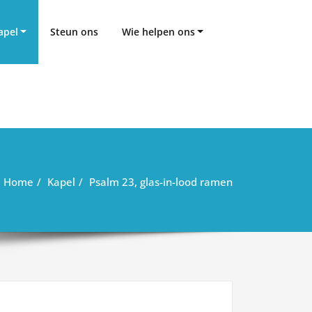
apel
Steun ons
Wie helpen ons
Home
Kapel
Psalm 23, glas-in-lood ramen