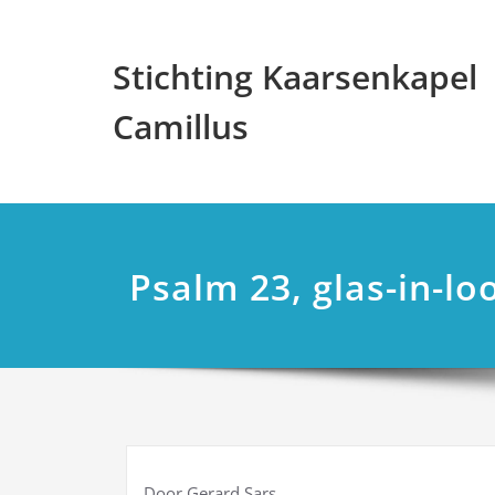
Ga
naar
Stichting Kaarsenkapel
de
inhoud
Camillus
Psalm 23, glas-in-l
Door Gerard Sars