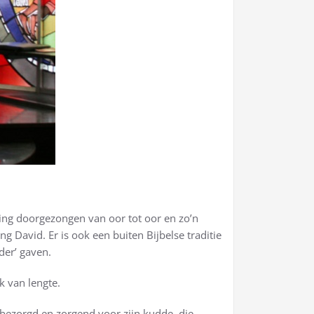
ing doorgezongen van oor tot oor en zo’n
g David. Er is ook een buiten Bijbelse traditie
der’ gaven.
k van lengte.
bezorgd en zorgend voor zijn kudde, die