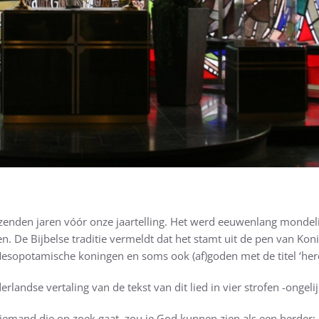
uizenden jaren vóór onze jaartelling. Het werd eeuwenlang mondel
 De Bijbelse traditie vermeldt dat het stamt uit de pen van Konin
Mesopotamische koningen en soms ook (af)goden met de titel ‘her
andse vertaling van de tekst van dit lied in vier strofen -ongelij
emand die op zoek gaat, zou je God kunnen zien als een herder: 