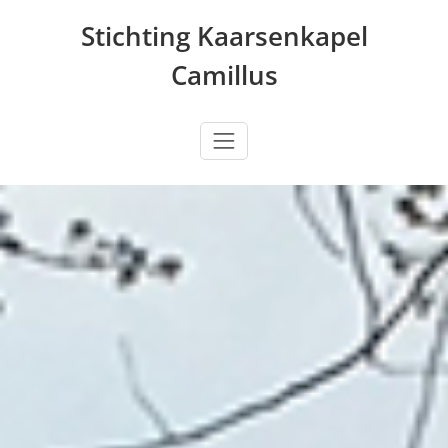
Ga
Stichting Kaarsenkapel
naar
de
Camillus
inhoud